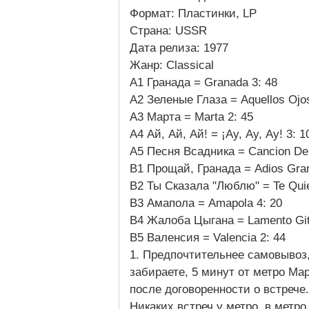
Формат: Пластинки, LP
Страна: USSR
Дата релиза: 1977
Жанр: Classical
A1 Гранада = Granada 3: 48
A2 Зеленые Глаза = Aquellos Ojo
A3 Марта = Marta 2: 45
A4 Ай, Ай, Ай! = ¡Ay, Ay, Ay! 3
A5 Песня Всадника = Cancion De
B1 Прощай, Гранада = Adios Gra
B2 Ты Сказала "Люблю" = Te Quie
B3 Амапола = Amapola 4: 20
B4 Жалоба Цыгана = Lamento Gi
B5 Валенсия = Valencia 2: 44
1. Предпочтительнее самовывоз,
забираете, 5 минут от метро Ма
после договоренности о встрече
Никаких встреч у метро, в метро