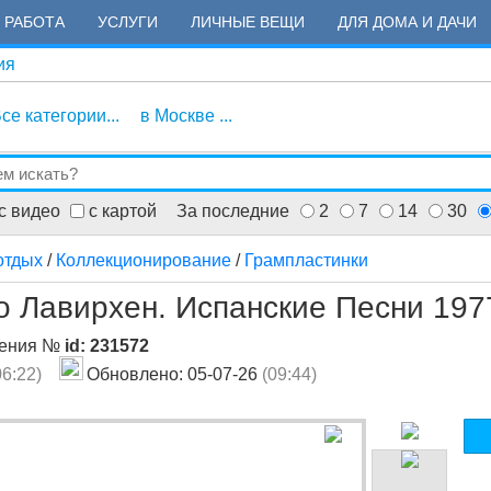
РАБОТА
УСЛУГИ
ЛИЧНЫЕ ВЕЩИ
ДЛЯ ДОМА И ДАЧИ
ия
се категории...
в Москве ...
с видео
с картой
За последние
2
7
14
30
отдых
/
Коллекционирование
/
Грампластинки
о Лавирхен. Испанские Песни 197
ления №
id: 231572
06:22)
Обновлено: 05-07-26
(09:44)