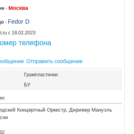
Москва
ие
-
Fedor D
цо
-
Apipost.ru с 18.02.2023
номер телефона
0
Отправить сообщение
Грампластинки
БУ
ия:
ридский Концертный Оркестр, Дирижер Мануэль
есни
82