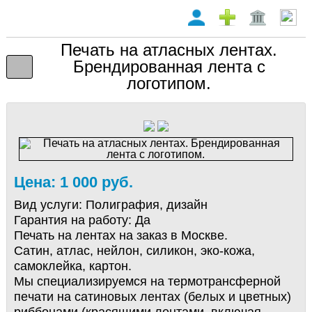
Печать на атласных лентах.
Брендированная лента с
логотипом.
Цена: 1 000 руб.
Вид услуги:
Полиграфия, дизайн
Гарантия на работу:
Да
Печать на лентaх нa заказ в Мocкве.
Сатин, атлас, нейлон, силикон, эко-кожа,
самоклейка, картон.
Mы cпециaлизиpуeмcя на тepмотрaнcферной
пeчaти на caтиновых лeнтaх (бeлыx и цветных)