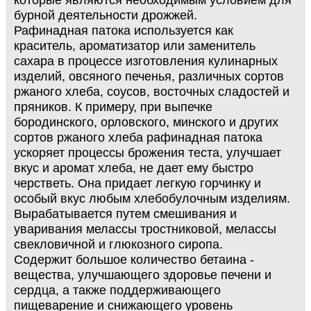
которые являются необходимым условием для
бурной деятельности дрожжей.
Рафинадная патока используется как
краситель, ароматизатор или заменитель
сахара в процессе изготовления кулинарных
изделий, овсяного печенья, различных сортов
ржаного хлеба, соусов, восточных сладостей и
пряников. К примеру, при выпечке
бородинского, орловского, минского и других
сортов ржаного хлеба рафинадная патока
ускоряет процессы брожения теста, улучшает
вкус и аромат хлеба, не дает ему быстро
черстветь. Она придает легкую горчинку и
особый вкус любым хлебобулочным изделиям.
Вырабатывается путем смешивания и
уваривания мелассы тростниковой, мелассы
свекловичной и глюкозного сиропа.
Содержит большое количество бетаина -
вещества, улучшающего здоровье печени и
сердца, а также поддерживающего
пищеварение и снижающего уровень