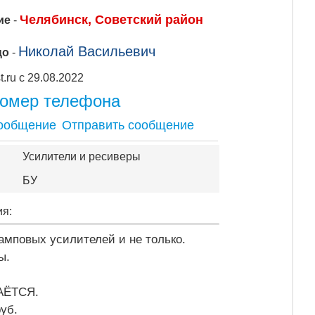
Челябинск, Советский район
ие
-
Николай Васильевич
цо
-
Apipost.ru с 29.08.2022
номер телефона
Отправить сообщение
Усилители и ресиверы
БУ
ия:
амповых усилителей и не только.
ты.
АЁТСЯ.
руб.