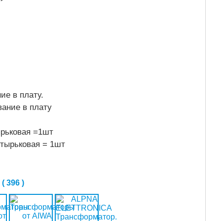
ние в плату.
вание в плату
ырьковая =1шт
штырьковая = 1шт
 396 )