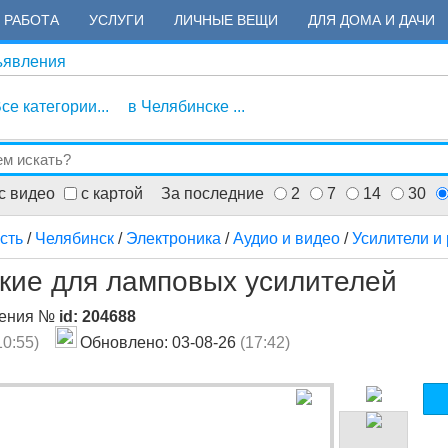
РАБОТА
УСЛУГИ
ЛИЧНЫЕ ВЕЩИ
ДЛЯ ДОМА И ДАЧИ
ъявления
се категории...
в Челябинске ...
с видео
с картой
За последние
2
7
14
30
сть
/
Челябинск
/
Электроника
/
Аудио и видео
/
Усилители и
кие для ламповых усилителей
ления №
id: 204688
10:55)
Обновлено: 03-08-26
(17:42)