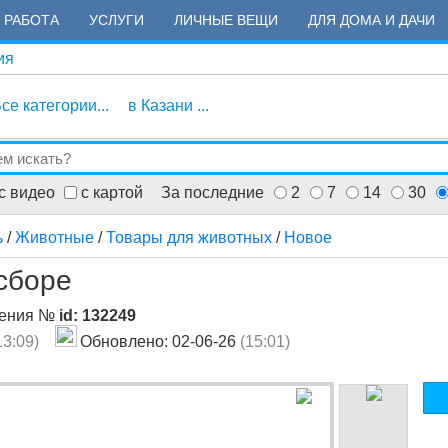
РАБОТА
УСЛУГИ
ЛИЧНЫЕ ВЕЩИ
ДЛЯ ДОМА И ДАЧИ
ия
се категории...
в Казани ...
с видео
с картой
За последние
2
7
14
30
ь
/
Животные
/
Товары для животных
/
Новое
сборе
ления №
id: 132249
13:09)
Обновлено: 02-06-26
(15:01)