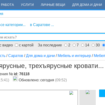
РАБОТА
УСЛУГИ
ЛИЧНЫЕ ВЕЩИ
ДЛЯ ДОМА И ДАЧИ
ия
се категории...
в Саратове ...
с видео
с картой
За последние
2
7
14
30
сть
/
Саратов
/
Для дома и дачи
/
Мебель и интерьер
/
Мебел
русные, трехъярусные кровати...
ления №
id: 76118
15:41)
Обновлено: сегодня
(09:52)