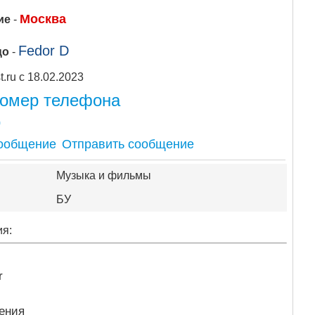
Москва
ие
-
Fedor D
цо
-
Apipost.ru с 18.02.2023
номер телефона
0
Отправить сообщение
Музыка и фильмы
БУ
ия:
r
ения