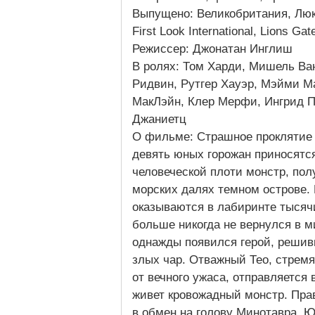
Выпущено: Великобритания, Люк
First Look International, Lions Ga
Режиссер: Джонатан Инглиш
В ролях: Том Харди, Мишель Ван
Ридвин, Рутгер Хауэр, Мэйми М
МакЛэйн, Клер Мерфи, Ингрид П
Джаниетц
О фильме: Страшное проклятие 
девять юных горожан приносятс
человеческой плоти монстр, пол
морских далях темном острове. 
оказываются в лабиринте тысяч
больше никогда не вернулся в 
однажды появился герой, решив
злых чар. Отважный Тео, стрем
от вечного ужаса, отправляется
живет кровожадный монстр. Прав
в обмен на голову Минотавра. 