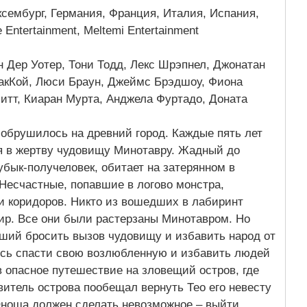
сембург, Германия, Франция, Италия, Испания,
te Entertainment, Meltemi Entertainment
 Дер Уотер, Тони Тодд, Лекс Шрэпнел, Джонатан
акКой, Люси Браун, Джеймс Брэдшоу, Фиона
итт, Киаран Мурта, Анджела Фуртадо, Доната
обрушилось на древний город. Каждые пять лет
я в жертву чудовищу Минотавру. Жадный до
убык-получеловек, обитает на затерянном в
Несчастные, попавшие в логово монстра,
и коридоров. Никто из вошедших в лабиринт
мир. Все они были растерзаны Минотавром. Но
ший бросить вызов чудовищу и избавить народ от
ясь спасти свою возлюбленную и избавить людей
 в опасное путешествие на зловещий остров, где
итель острова пообещал вернуть Тео его невесту
Юноша должен сделать невозможное – выйти