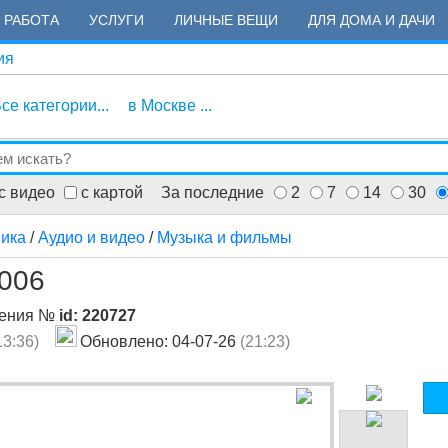
РАБОТА
УСЛУГИ
ЛИЧНЫЕ ВЕЩИ
ДЛЯ ДОМА И ДАЧИ
ия
се категории...
в Москве ...
с видео
с картой
За последние
2
7
14
30
ника
/
Аудио и видео
/
Музыка и фильмы
2006
ления №
id: 220727
13:36)
Обновлено: 04-07-26
(21:23)