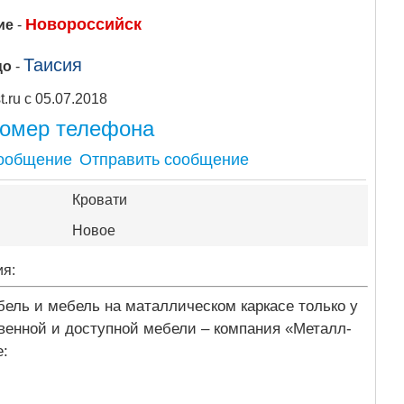
Новороссийск
ие
-
Таисия
цо
-
Apipost.ru с 05.07.2018
номер телефона
Отправить сообщение
Кровати
Новое
ия:
ель и мебель на маталлическом каркасе только у
е: