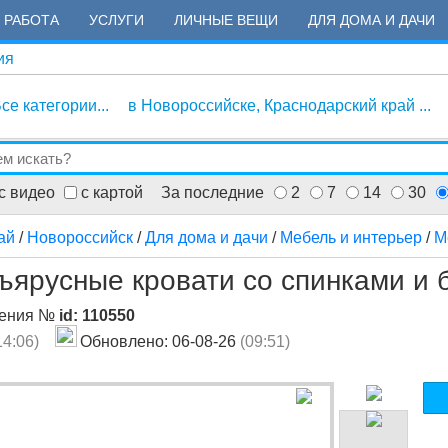
РАБОТА
УСЛУГИ
ЛИЧНЫЕ ВЕЩИ
ДЛЯ ДОМА И ДАЧИ
ия
се категории...
в Новороссийске, Краснодарский край ...
с видео
с картой
За последние
2
7
14
30
ай
/
Новороссийск
/
Для дома и дачи
/
Мебель и интерьер
/
М
ъярусные кровати со спинками и
ления №
id: 110550
14:06)
Обновлено: 06-08-26
(09:51)