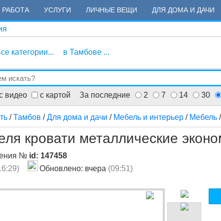
РАБОТА
УСЛУГИ
ЛИЧНЫЕ ВЕЩИ
ДЛЯ ДОМА И ДАЧИ
ия
се категории...
в Тамбове ...
с видео
с картой
За последние
2
7
14
30
ть
/
Тамбов
/
Для дома и дачи
/
Мебель и интерьер
/
Мебель
еля кровати металлические эконо
ления №
id: 147458
16:29)
Обновлено: вчера
(09:51)