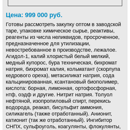
Цена: 999 000 руб.
Готовы рассмотреть закупку оптом в заводской
таре, упаковке химическое сырье, реактивы,
реагенты из числа неликвидов, просроченное,
предназначенное для утилизации,
невостребованное в производстве, лежалое.
Агидол-1, калий хлористый белый мелкий,
медный купорос, бура техническая, бихромат
натрия, бихромат калия, кольматант (скорлупа
кедрового ореха), метасиликат натрия, сода
кальцинированная, ксантановый биополимер,
кислота: борная, лимонная, ортофосфорная,
нтф, оэдф и другие. Нитрит натрия. Толуол
нефтяной, изопропиловый спирт, перекись
водорода, реакап, бисульфит аммония,
силикагель (также отработанный). Анионит,
катионит (так же отработанный). Ингибитор
СНПХ, сульфоуголь, коагулянты, флокулянты,