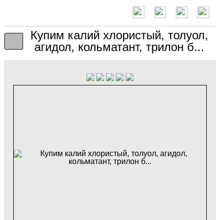
Купим калий хлористый, толуол,
агидол, кольматант, трилон б...