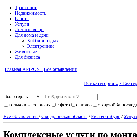
Транспорт
Недвижимость
Работа
Услуги
Личные вещи
Для дома и дачи
Хобби и отдых
Электроника
Животные
Для бизнеса
Главная APIPOST
Все объявления
Все категории...
в Екатер
только в заголовках
с фото
с видео
с картой
За послед
Все объявления:
/
Свердловская область
/
Екатеринбург
/
Услуг
Комплексные услуги по монта