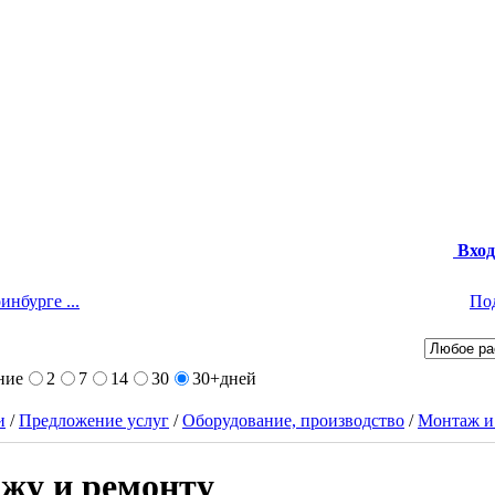
Вход
инбурге ...
По
ние
2
7
14
30
30+
дней
и
/
Предложение услуг
/
Оборудование, производство
/
Монтаж и
жу и ремонту