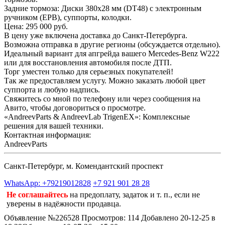
Задние тормоза: Диски 380x28 мм (DT48) с электронным
ручником (EPB), суппорты, колодки.
Цена: 295 000 руб.
В цену уже включена доставка до Санкт-Петербурга.
Возможна отправка в другие регионы (обсуждается отдельно).
Идеальный вариант для апгрейда вашего Mercedes-Benz W222
или для восстановления автомобиля после ДТП.
Торг уместен только для серьезных покупателей!
Так же предоставляем услугу. Можно заказать любой цвет
суппорта и любую надпись.
Свяжитесь со мной по телефону или через сообщения на
Авито, чтобы договориться о просмотре.
«AndreevParts & AndreevLab TrigenEX»: Комплексные
решения для вашей техники.
Контактная информация:
AndreevParts
Санкт-Петербург, м. Комендантский проспект
WhatsApp: +79219012828
+7 921 901 28 28
Не соглашайтесь
на предоплату, задаток и т. п., если не
уверены в надёжности продавца.
Объявление №226528
Просмотров: 114
Добавлено 20-12-25 в