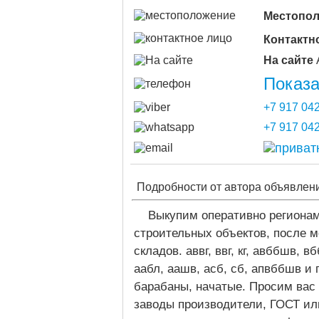
Местопо
Контактн
На сайте
Показа
+7 917 042
+7 917 042
Подробности от автора объявлен
Выкупим оперативно регионам
строительных объектов, после 
складов. аввг, ввг, кг, авббшв, в
аабл, аашв, асб, сб, апвббшв и п
барабаны, начатые. Просим вас 
заводы производители, ГОСТ или