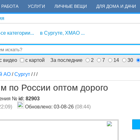
РАБОТА
УСЛУГИ
ЛИЧНЫЕ ВЕЩИ
ДЛЯ ДОМА И ДАЧИ
ия
се категории...
в Сургуте, ХМАО ...
с видео
с картой
За последние
2
7
14
30
й АО
/
Сургут
/
/
/
м по России оптом дорого
ления №
id: 82903
22:09)
Обновлено: 03-08-26
(08:44)