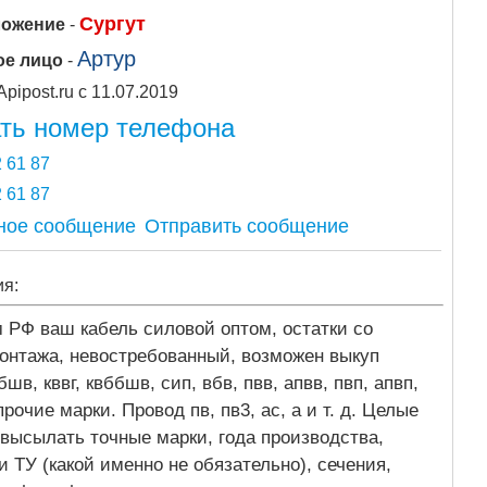
Сургут
ложение
-
Артур
ое лицо
-
Apipost.ru с 11.07.2019
ть номер телефона
 61 87
 61 87
Отправить сообщение
ия:
 РФ ваш кабель силовой оптом, остатки со
монтажа, невостребованный, возможен выкуп
ббшв, кввг, квббшв, сип, вбв, пвв, апвв, пвп, апвп,
рочие марки. Провод пв, пв3, ас, а и т. д. Целые
высылать точные марки, года производства,
 ТУ (какой именно не обязательно), сечения,