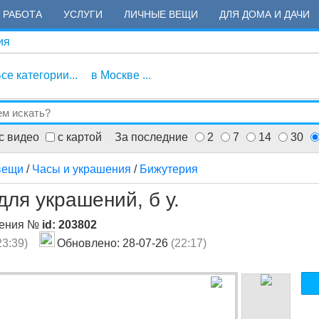
РАБОТА
УСЛУГИ
ЛИЧНЫЕ ВЕЩИ
ДЛЯ ДОМА И ДАЧИ
ия
се категории...
в Москве ...
с видео
с картой
За последние
2
7
14
30
вещи
/
Часы и украшения
/
Бижутерия
ля украшений, б у.
ления №
id: 203802
23:39)
Обновлено: 28-07-26
(22:17)