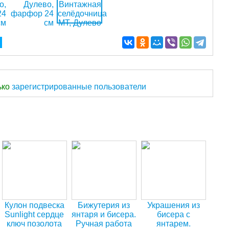
ько
зарегистрированные пользователи
Кулон подвеска
Бижутерия из
Украшения из
Sunlight сердце
янтаря и бисера.
бисера с
ключ позолота
Ручная работа
янтарем.