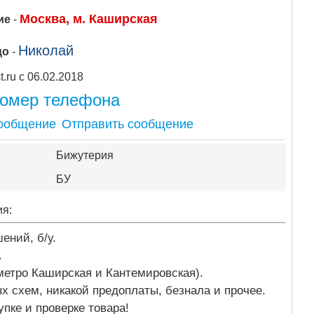
Москва, м. Каширская
ие
-
Николай
цо
-
Apipost.ru с 06.02.2018
номер телефона
Отправить сообщение
Бижутерия
БУ
ия:
ений, б/у.
.
 метро Каширская и Кантемировская).
ых схем, никакой предоплаты, безнала и прочее.
упке и проверке товара!