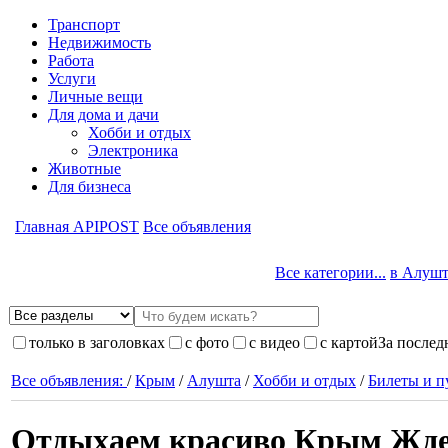
Транспорт
Недвижимость
Работа
Услуги
Личные вещи
Для дома и дачи
Хобби и отдых
Электроника
Животные
Для бизнеса
Главная APIPOST
Все объявления
Все категории...
в Алуште
только в заголовках
с фото
с видео
с картой
За послед
Все объявления:
/
Крым
/
Алушта
/
Хобби и отдых
/
Билеты и п
Отдыхаем красиво Крым Жде