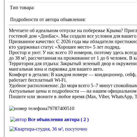
Тип товара:
Подробности от автора объявления:
Мечтаете об идеальном отпуске на побережье Крыма? Приглашаем вас в Солнечногорское — живописный уголок Алушты, где вас ждет
гостевой дом «ДонБас». Мы создали все условия для вашег
Признанное качество: С 2026 года мы обладатели престижн
кто удерживал статус «Хорошее место» 5 лет подряд.
Простор и уют: У нас всего 10 номеров, поэтому здесь все
до 38 м², рассчитанная на проживание от 1 до 6 человек. 
Территория для отдыха: Закрытый зеленый двор в окружении 
мангальная зона и парковка для вашего авто.
Комфорт в деталях: В каждом номере — кондиционер, сейф, 
работает бесплатный Wi-Fi.
Удобное расположение: До моря всего 5–7 минут спокойны
Актуальные цены и подробности — на нашем официальном с
Пишите или звоните в любое время (Мах, Viber, WhatsApp, T
79787400510
Все объявления автора ( 2 )