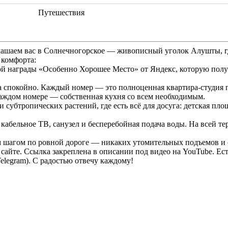
Путешествия
о комфорта:
ой награды «Особенно Хорошее Место» от Яндекс, которую получ
гда спокойно. Каждый номер — это полноценная квартира-студия
В каждом номере — собственная кухня со всем необходимым.
субтропических растений, где есть всё для досуга: детская пло
кабельное ТВ, санузел и бесперебойная подача воды. На всей т
м шагом по ровной дороге — никаких утомительных подъемов и
айте. Ссылка закреплена в описании под видео на YouTube. Ес
elegram). С радостью отвечу каждому!