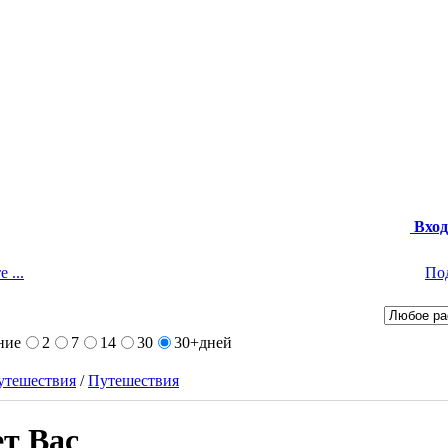
Вход
 ...
По
ние
2
7
14
30
30+
дней
утешествия
/
Путешествия
т Вас