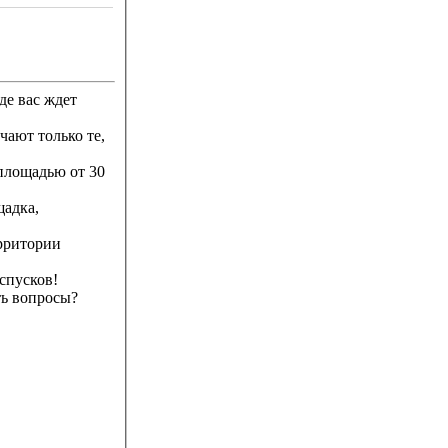
ают только те,
 площадью от 30
щадка,
ерритории
 спусков!
ть вопросы?