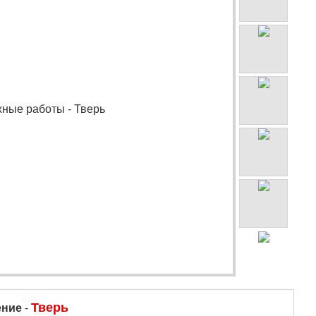
Тверь
ение
-