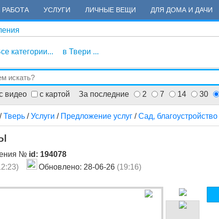
РАБОТА
УСЛУГИ
ЛИЧНЫЕ ВЕЩИ
ДЛЯ ДОМА И ДАЧИ
ления
се категории...
в Твери ...
с видео
с картой
За последние
2
7
14
30
/
Тверь
/
Услуги
/
Предложение услуг
/
Сад, благоустройство
ы
ления №
id: 194078
12:23)
Обновлено: 28-06-26
(19:16)