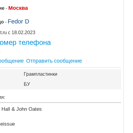
Москва
ие
-
Fedor D
цо
-
Apipost.ru с 18.02.2023
номер телефона
0
Отправить сообщение
Грампластинки
БУ
ия:
l Hall & John Oates
eissue