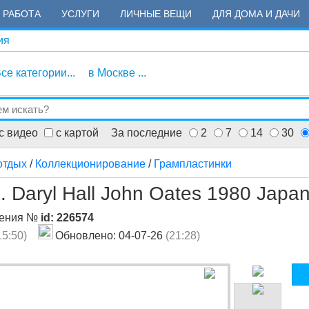
РАБОТА
УСЛУГИ
ЛИЧНЫЕ ВЕЩИ
ДЛЯ ДОМА И ДАЧИ
ия
се категории...
в Москве ...
с видео
с картой
За последние
2
7
14
30
отдых
/
Коллекционирование
/
Грампластинки
s. Daryl Hall John Oates 1980 Japa
ления №
id: 226574
15:50)
Обновлено: 04-07-26
(21:28)