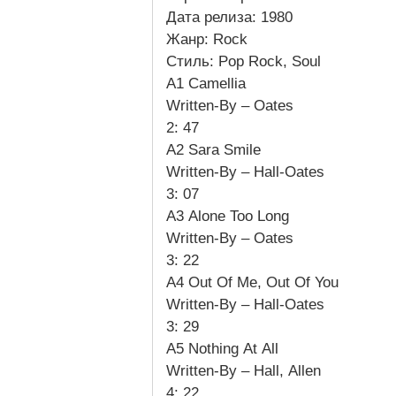
Дата релиза: 1980
Жанр: Rock
Стиль: Pop Rock, Soul
A1 Camellia
Written-By – Oates
2: 47
A2 Sara Smile
Written-By – Hall-Oates
3: 07
A3 Alone Too Long
Written-By – Oates
3: 22
A4 Out Of Me, Out Of You
Written-By – Hall-Oates
3: 29
A5 Nothing At All
Written-By – Hall, Allen
4: 22