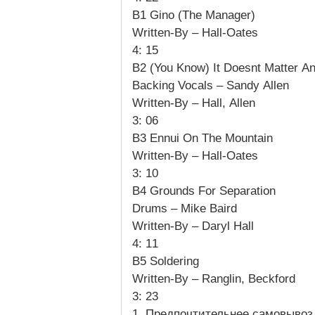
B1 Gino (The Manager)
Written-By – Hall-Oates
4: 15
B2 (You Know) It Doesnt Matter 
Backing Vocals – Sandy Allen
Written-By – Hall, Allen
3: 06
B3 Ennui On The Mountain
Written-By – Hall-Oates
3: 10
B4 Grounds For Separation
Drums – Mike Baird
Written-By – Daryl Hall
4: 11
B5 Soldering
Written-By – Ranglin, Beckford
3: 23
1. Предпочтительнее самовывоз,