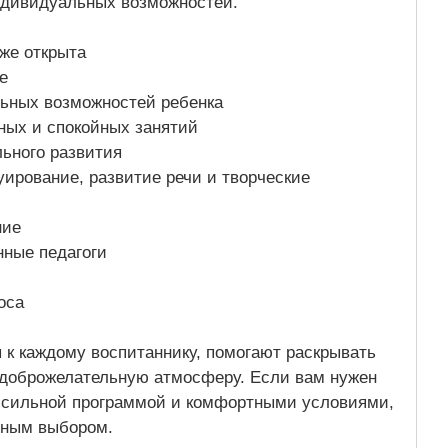
индивидуальных возможностей.
уже открыта
е
льных возможностей ребенка
ных и спокойных занятий
льного развития
уирование, развитие речи и творческие
ние
ные педагоги
оса
 к каждому воспитаннику, помогают раскрывать
 доброжелательную атмосферу. Если вам нужен
с сильной программой и комфортными условиями,
чным выбором.