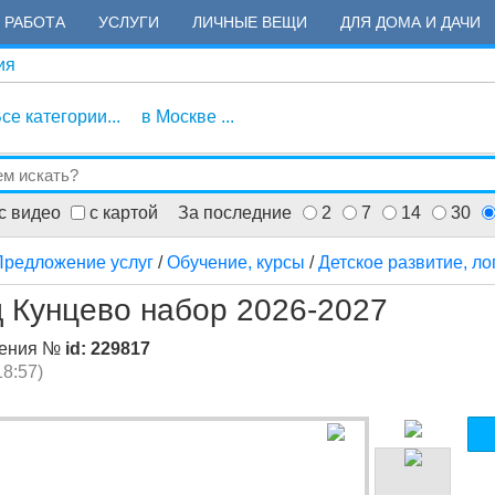
РАБОТА
УСЛУГИ
ЛИЧНЫЕ ВЕЩИ
ДЛЯ ДОМА И ДАЧИ
ия
се категории...
в Москве ...
с видео
с картой
За последние
2
7
14
30
Предложение услуг
/
Обучение, курсы
/
Детское развитие, л
д Кунцево набор 2026-2027
ления №
id: 229817
18:57)