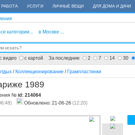
РАБОТА
УСЛУГИ
ЛИЧНЫЕ ВЕЩИ
ДЛЯ ДОМА И ДАЧИ
ления
се категории...
в Москве ...
с видео
с картой
За последние
2
7
14
30
отдых
/
Коллекционирование
/
Грампластинки
ариже 1989
ления №
id: 214064
06:48)
Обновлено: 21-06-26
(12:20)