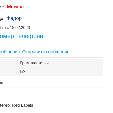
Москва
ие
-
Федор
цо
-
Apipost.ru с 18.02.2023
номер телефона
0
Отправить сообщение
Грампластинки
БУ
ия:
tereo, Red Labels