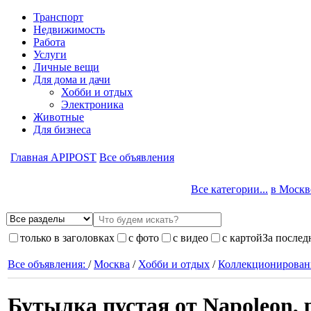
Транспорт
Недвижимость
Работа
Услуги
Личные вещи
Для дома и дачи
Хобби и отдых
Электроника
Животные
Для бизнеса
Главная APIPOST
Все объявления
Все категории...
в Москве
только в заголовках
с фото
с видео
с картой
За послед
Все объявления:
/
Москва
/
Хобби и отдых
/
Коллекционирован
Бутылка пустая от Napoleon, 