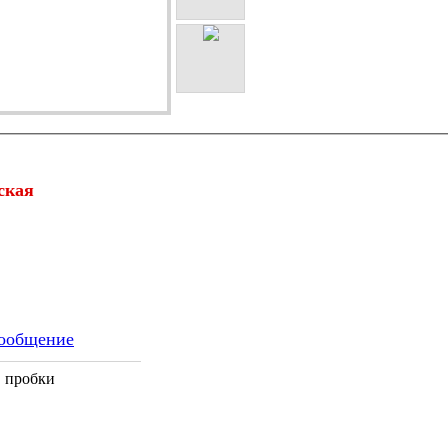
ская
ообщение
, пробки