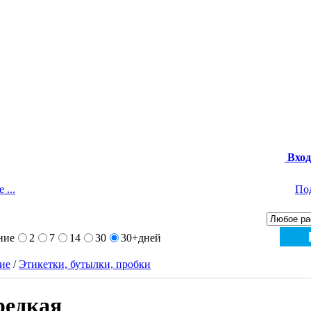
Вход
 ...
По
ние
2
7
14
30
30+
дней
ие
/
Этикетки, бутылки, пробки
редкая