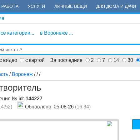
РАБОТА
УСЛУГИ
ЛИЧНЫЕ ВЕЩИ
ДЛЯ ДОМА И ДАЧИ
ия
се категории...
в Воронеже ...
с видео
с картой
За последние
2
7
14
30
асть
/
Воронеж
/
/
/
створитель
ления №
id: 144227
14:52)
Обновлено: 05-08-26
(16:34)