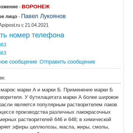
ВОРОНЕЖ
ложение
-
Павел Лукоянов
ое лицо
-
Apipost.ru с 21.04.2021
ть номер телефона
463
463
Отправить сообщение
ия:
 марок: марки А и марки Б. Применение марки Б
творителя. У бутилацетата марки А более широкое
трасли является популярным растворителем лаков
процессе производства различных лакокрасочных
мерных растворителей 646 и 648; в химической
оряет эфиры целлюлозы, масла, жиры, смолы,