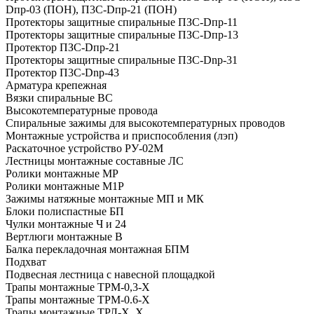
Dпp-03 (ПОН), П3C-Dпp-21 (ПОН)
Протекторы защитные спиральные ПЗС-Dпp-11
Протекторы защитные спиральные ПЗС-Dпp-13
Протектор ПЗС-Dпр-21
Протекторы защитные спиральные ПЗC-Dnp-31
Протектор П3C-Dnp-43
Арматура крепежная
Вязки спиральные ВС
Высокотемпературные провода
Спиральные зажимы для высокотемпературных проводов
Монтажные устройства и приспособления (лэп)
Раскаточное устройство РУ-02М
Лестницы монтажные составные ЛС
Ролики монтажные МР
Ролики монтажные М1Р
Зажимы натяжные монтажные МП и МК
Блоки полиспастные БП
Чулки монтажные Ч и 24
Вертлюги монтажные В
Балка перекладочная монтажная БПМ
Подхват
Подвесная лестница с навесной площадкой
Трапы монтажные ТРМ-0,3-Х
Трапы монтажные ТРМ-0.6-Х
Трапы монтажные ТРЛ-Х. Х