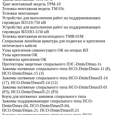
Трап монтажный модель ТРМ-10
Тележка монтажная модель ТМ 03с
Тележки монтажные
Устройство для выполнения работ на поддерживающих
гирляндах ВЛ110-750 кВ
Устройство для выполнения работ на поддерживающих
гирляндах ВЛЗЗО-1150 кВ
Тележка монтажная велосипедного ТМВ-01М
Спиральная линейная арматура для подвески и крепления
оптического кабеля
Узлы крепления самонесущего ОК на опорах ВЛ
Узлы крепления ОК
Элементы крепления ОК
Протекторы защитные спирального ПЗС-Dmin/Dmax-1x
Зажимы натяжные спирального типа HCO-Dmin/Dmax-11 (8),
HCO-Dmin/Dmax-15 (3)
Зажимы натяжные спирального типа HCO-Dmin/DmaxП-14
(17), HCO-Dmin/DmaxП-14 (12)
Зажимы натяжные спирального типа HCO-Dmin/DmaxП-01
(РЗ), HCO-Dmin/DmaxП-21 (РЗ)
Коуш для натяжных зажимов спирального типа
Зажимы поддерживающие спирального типа ПСО-
Dmin/Dmax-04, ПCO-Dmin/DmaxП-04,
ПCO-Dmin/Dmax-21, ПCO-Dmin/DmaxП-21
Зажимы поддерживающие спирального типа ПCO-