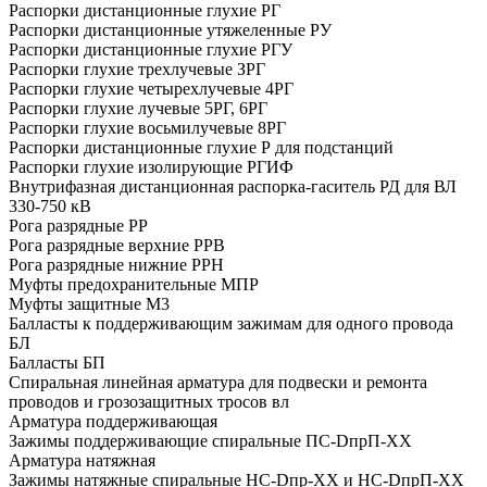
Распорки дистанционные глухие РГ
Распорки дистанционные утяжеленные РУ
Распорки дистанционные глухие РГУ
Распорки глухие трехлучевые ЗРГ
Распорки глухие четырехлучевые 4РГ
Распорки глухие лучевые 5РГ, 6РГ
Распорки глухие восьмилучевые 8РГ
Распорки дистанционные глухие Р для подстанций
Распорки глухие изолирующие РГИФ
Внутрифазная дистанционная распорка-гаситель РД для ВЛ
330-750 кВ
Рога разрядные РР
Рога разрядные верхние РРВ
Рога разрядные нижние РРН
Муфты предохранительные МПР
Муфты защитные М3
Балласты к поддерживающим зажимам для одного провода
БЛ
Балласты БП
Спиральная линейная арматура для подвески и ремонта
проводов и грозозащитных тросов вл
Арматура поддерживающая
Зажимы поддерживающие спиральные ПС-DпрП-ХХ
Арматура натяжная
Зажимы натяжные спиральные HC-Dпp-XX и НС-DпрП-ХХ