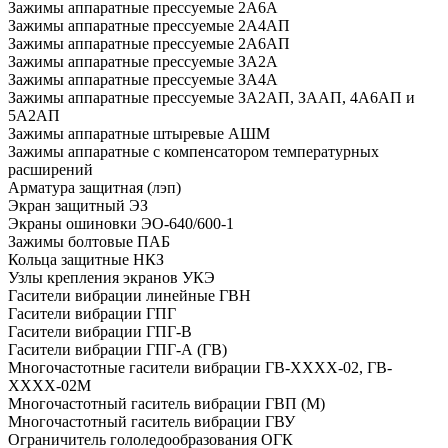
Зажимы аппаратные прессуемые 2А6А
Зажимы аппаратные прессуемые 2А4АП
Зажимы аппаратные прессуемые 2А6АП
Зажимы аппаратные прессуемые ЗА2А
Зажимы аппаратные прессуемые ЗА4А
Зажимы аппаратные прессуемые ЗА2АП, ЗААП, 4А6АП и
5А2АП
Зажимы аппаратные штыревые АШМ
Зажимы аппаратные с компенсатором температурных
расширений
Арматура защитная (лэп)
Экран защитный ЭЗ
Экраны ошиновки ЭО-640/600-1
Зажимы болтовые ПАБ
Кольца защитные НКЗ
Узлы крепления экранов УКЭ
Гасители вибрации линейные ГВН
Гасители вибрации ГПГ
Гасители вибрации ГПГ-В
Гасители вибрации ГПГ-А (ГВ)
Многочастотные гасители вибрации ГВ-ХХХХ-02, ГВ-
ХХХХ-02М
Многочастотный гаситель вибрации ГВП (М)
Многочастотный гаситель вибрации ГВУ
Ограничитель гололедообразования ОГК