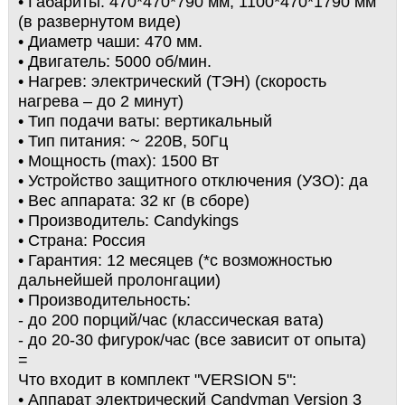
• Габариты: 470*470*790 мм, 1100*470*1790 мм
(в развернутом виде)
• Диаметр чаши: 470 мм.
• Двигатель: 5000 об/мин.
• Нагрев: электрический (ТЭН) (скорость
нагрева – до 2 минут)
• Тип подачи ваты: вертикальный
• Тип питания: ~ 220В, 50Гц
• Мощность (max): 1500 Вт
• Устройство защитного отключения (УЗО): да
• Вес аппарата: 32 кг (в сборе)
• Производитель: Candykings
• Страна: Россия
• Гарантия: 12 месяцев (*с возможностью
дальнейшей пролонгации)
• Производительность:
- до 200 порций/час (классическая вата)
- до 20-30 фигурок/час (все зависит от опыта)
=
Что входит в комплект "VERSION 5":
• Аппарат электрический Candyman Version 3