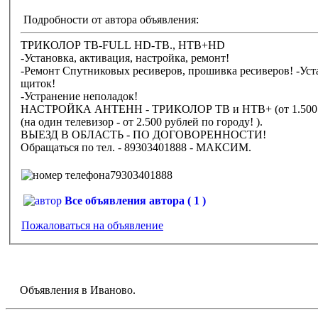
Подробности от автора объявления:
ТРИКОЛОР ТВ-FULL HD-ТВ., НТВ+HD
-Установка, активация, настройка, ремонт!
-Ремонт Спутниковых ресиверов, прошивка ресиверов! -Установка, разветвление ТВ кабеля, замена ТВ кабеля, подключение ТВ кабеля в
щиток!
-Устранение неполадок!
НАСТРОЙКА АНТЕНН - ТРИКОЛОР ТВ и НТВ+ (от 1.500
(на один телевизор - от 2.500 рублей по городу! ).
ВЫЕЗД В ОБЛАСТЬ - ПО ДОГОВОРЕННОСТИ!
Обращаться по тел. - 89303401888 - МАКСИМ.
79303401888
Все объявления автора ( 1 )
Пожаловаться на объявление
Объявления в Иваново.