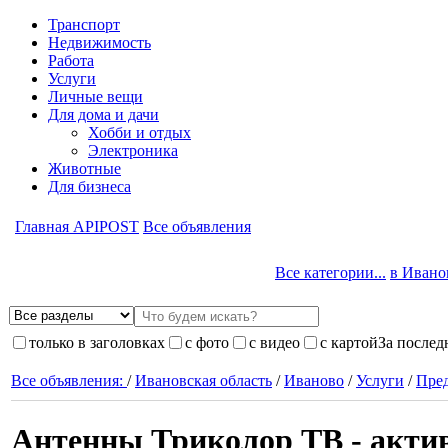
Транспорт
Недвижимость
Работа
Услуги
Личные вещи
Для дома и дачи
Хобби и отдых
Электроника
Животные
Для бизнеса
Главная APIPOST
Все объявления
Все категории...
в Иванов
только в заголовках
с фото
с видео
с картой
За послед
Все объявления:
/
Ивановская область
/
Иваново
/
Услуги
/
Пред
Антенны Триколор ТВ - актив