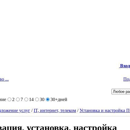
Вход
о ...
По
ние
2
7
14
30
30+
дней
ложение услуг
/
IT, интернет, телеком
/
Установка и настройка 
ация, установка, настройка