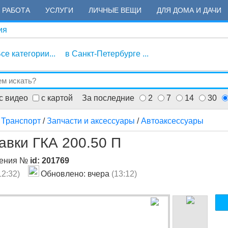
РАБОТА
УСЛУГИ
ЛИЧНЫЕ ВЕЩИ
ДЛЯ ДОМА И ДАЧИ
ия
се категории...
в Санкт-Петербурге ...
с видео
с картой
За последние
2
7
14
30
/
Транспорт
/
Запчасти и аксессуары
/
Автоаксессуары
вки ГКА 200.50 П
ления №
id: 201769
12:32)
Обновлено: вчера
(13:12)