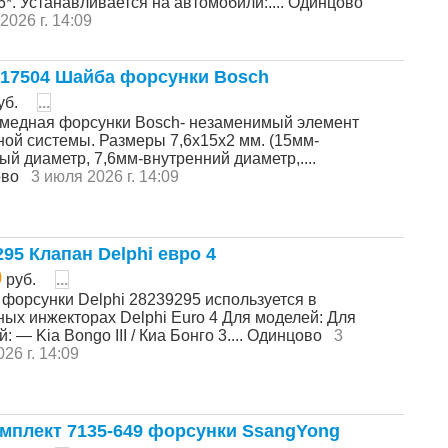
6*. Устанавливается на автомобили:.... Одинцово
2026 г. 14:09
17504 Шайба форсунки Bosch
уб.
...
медная форсунки Bosch- незаменимый элемент
ной системы. Размеры 7,6х15х2 мм. (15мм-
й диаметр, 7,6мм-внутренний диаметр,....
ово
3 июля 2026 г. 14:09
295 Клапан Delphi евро 4
0
руб.
...
 форсунки Delphi 28239295 используется в
ных инжекторах Delphi Euro 4 Для моделей: Для
: — Kia Bongo III / Киа Бонго 3.... Одинцово
3
26 г. 14:09
мплект 7135-649 форсунки SsangYong