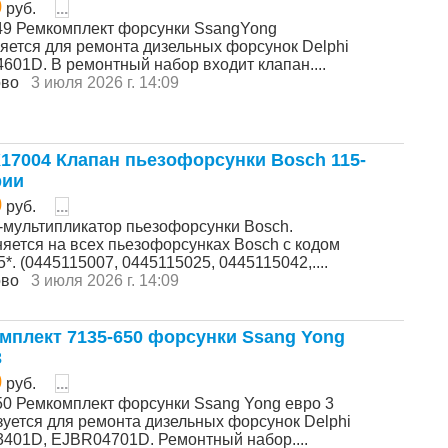
0
руб.
...
49 Ремкомплект форсунки SsangYong
яется для ремонта дизельных форсунок Delphi
601D. В ремонтный набор входит клапан....
ово
3 июля 2026 г. 14:09
17004 Клапан пьезофорсунки Bosch 115-
рии
0
руб.
...
-мультипликатор пьезофорсунки Bosch.
яется на всех пьезофорсунках Bosch с кодом
*. (0445115007, 0445115025, 0445115042,....
ово
3 июля 2026 г. 14:09
мплект 7135-650 форсунки Ssang Yong
3
0
руб.
...
50 Ремкомплект форсунки Ssang Yong евро 3
зуется для ремонта дизельных форсунок Delphi
401D, EJBR04701D. Ремонтный набор....