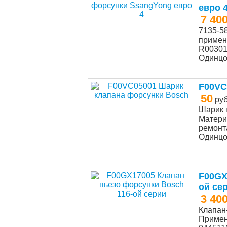
евро 
7 40
7135-5
примен
R00301D
Одинц
F00VC
50
ру
Шарик 
Матери
ремонта
Одинц
F00GX
ой се
3 40
Клапан
Примен