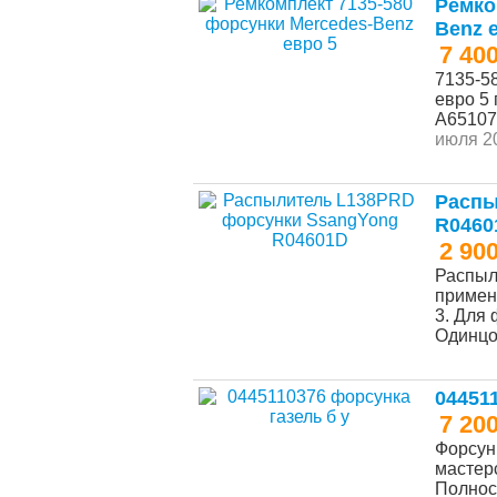
Ремко
Benz 
7 40
7135-5
евро 5
А65107
июля 20
Распы
R0460
2 90
Распыл
примен
3. Для 
Одинц
04451
7 20
Форсун
мастер
Полнос