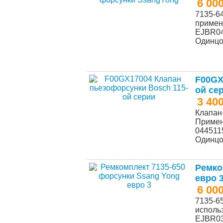
6 00
7135-6
примен
EJBR04
Одинц
F00GX
ой се
3 40
Клапан
Примен
0445115
Одинц
Ремко
евро 
6 00
7135-6
исполь
EJBR03