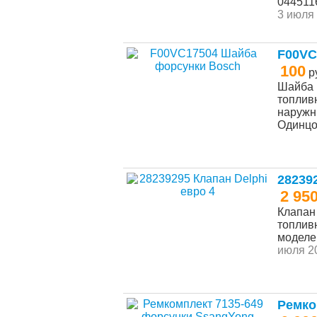
044511
3 июля 
F00VC
100
р
Шайба 
топлив
наружны
Одинц
28239
2 95
Клапан
топлив
моделей
июля 20
Ремко