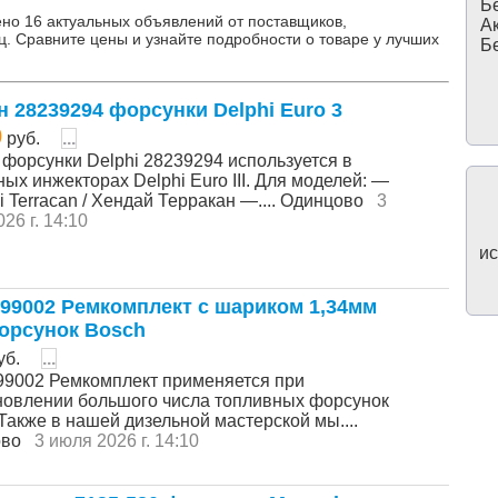
Бе
но 16 актуальных объявлений от поставщиков,
Ак
ц. Сравните цены и узнайте подробности о товаре у лучших
Бе
н 28239294 форсунки Delphi Euro 3
0
руб.
...
 форсунки Delphi 28239294 используется в
ых инжекторах Delphi Euro III. Для моделей: —
 Terracan / Хендай Терракан —.... Одинцово
3
26 г. 14:10
ис
99002 Ремкомплект с шариком 1,34мм
орсунок Bosch
уб.
...
9002 Ремкомплект применяется при
новлении большого числа топливных форсунок
Также в нашей дизельной мастерской мы....
ово
3 июля 2026 г. 14:10