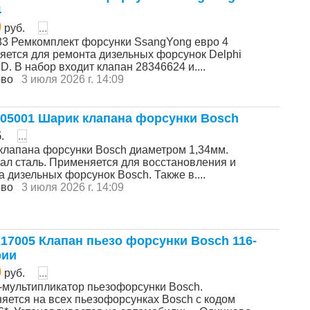
4
0
руб.
...
83 Ремкомплект форсунки SsangYong евро 4
яется для ремонта дизельных форсунок Delphi
. В набор входит клапан 28346624 и....
ово
3 июля 2026 г. 14:09
05001 Шарик клапана форсунки Bosch
б.
...
клапана форсунки Bosch диаметром 1,34мм.
ал сталь. Применяется для восстановления и
 дизельных форсунок Bosch. Также в....
ово
3 июля 2026 г. 14:09
17005 Клапан пьезо форсунки Bosch 116-
рии
0
руб.
...
-мультипликатор пьезофорсунки Bosch.
яется на всех пьезофорсунках Bosch с кодом