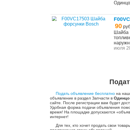
Одинц
F00VC
90
ру
Шайба 
топливн
наружн
июля 20
Подат
Подать объявление бесплатно
на наше
объявление в раздел Запчасти в
Одинцо
сайте. После регистрации вам будет до
Удобная форма подачи объявления помо
время! На площадке допускаются «объяв
интернет!
Для тех, кто хочет продать свои това