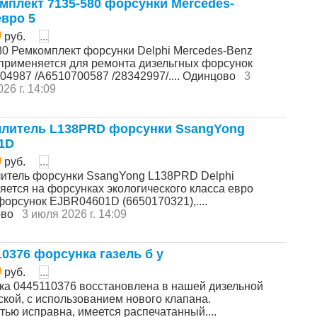
мплект 7135-580 форсунки Mercedes-
евро 5
0
руб.
...
80 Ремкомплект форсунки Delphi Mercedes-Benz
 применяется для ремонта дизельгных форсунок
04987 /А6510700587 /28342997/.... Одинцово
3
26 г. 14:09
литель L138PRD форсунки SsangYong
1D
0
руб.
...
итель форсунки SsangYong L138PRD Delphi
яется на форсунках экологического класса евро
форсунок EJBR04601D (6650170321),....
ово
3 июля 2026 г. 14:09
10376 форсунка газель б у
0
руб.
...
ка 0445110376 восстановлена в нашей дизельной
ской, с использованием нового клапана.
тью исправна, имеется распечатанный....