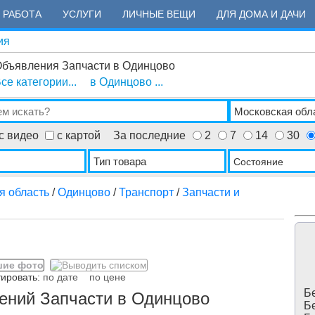
РАБОТА
УСЛУГИ
ЛИЧНЫЕ ВЕЩИ
ДЛЯ ДОМА И ДАЧИ
ия
бъявления Запчасти в Одинцово
се категории...
в Одинцово ...
с видео
с картой
За последние
2
7
14
30
Состояние
я область
/
Одинцово
/
Транспорт
/
Запчасти и
ровать:
по дате
по цене
Бе
ений Запчасти в Одинцово
Бе