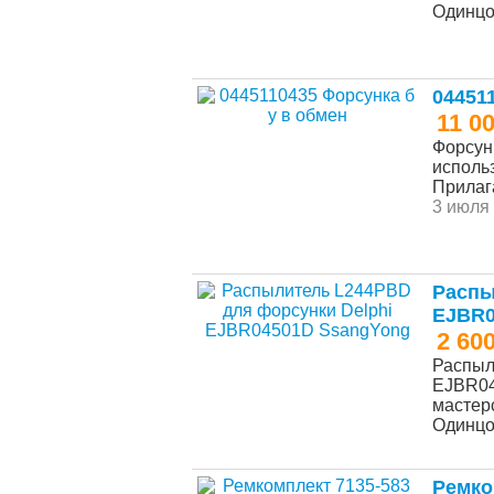
Одинц
04451
11 0
Форсун
исполь
Прилага
3 июля 
Распы
EJBR0
2 60
Распыл
EJBR04
мастерс
Одинц
Ремко