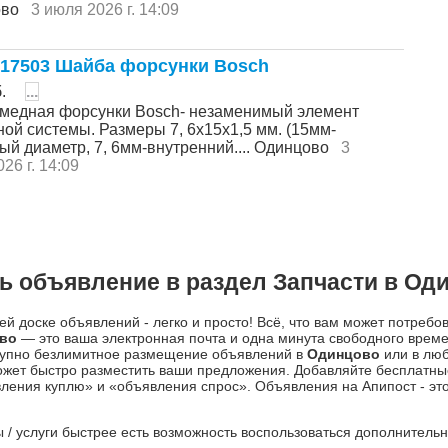
ово
3 июля 2026 г. 14:09
17503 Шайба форсунки Bosch
б.
...
медная форсунки Bosch- незаменимый элемент
ой системы. Размеры 7, 6х15х1,5 мм. (15мм-
ый диаметр, 7, 6мм-внутренний.... Одинцово
3
26 г. 14:09
ь объявление в раздел Запчасти в Од
й доске объявлений - легко и просто! Всё, что вам может потребо
во
— это ваша электронная почта и одна минута свободного врем
ступно безлимитное размещение объявлений в
Одинцово
или в люб
жет быстро разместить ваши предложения. Добавляйте бесплатны
ления куплю» и «объявления спрос». Объявления на Апипост - это
ры / услуги быстрее есть возможность воспользоваться дополнител