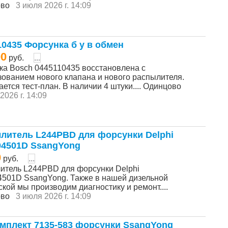
ово
3 июля 2026 г. 14:09
10435 Форсунка б у в обмен
00
руб.
...
ка Bosch 0445110435 восстановлена с
зованием нового клапана и нового распылителя.
ется тест-план. В наличии 4 штуки.... Одинцово
2026 г. 14:09
литель L244PBD для форсунки Delphi
4501D SsangYong
0
руб.
...
итель L244PBD для форсунки Delphi
501D SsangYong. Также в нашей дизельной
кой мы производим диагностику и ремонт....
ово
3 июля 2026 г. 14:09
мплект 7135-583 форсунки SsangYong