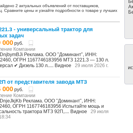
Бе
найдено 2 актуальных объявлений от поставщиков,
Ак
ц. Сравните цены и узнайте подробности о товаре у лучших
Бе
221.3 - универсальный трактор для
ых задач
9 000
руб.
...
ление Компании
2SDnjbymBJi Реклама. ООО "Доминант", ИНН:
2460, ОГРН 116774618З956 МТЗ 1221.3 — 130 л.
версал ✔ Дизель 130 л..... Видное
29 июля 2026 г.
ис
2П от представителя завода МТЗ
5 000
руб.
...
ление Компании
2SDnjeJkjKb Реклама. ООО "Доминант", ИНН:
2460, ОГРН 1167746183956 Испытайте мощь и
сальность трактора МТЗ 92П,.... Видное
29 июля
 18:34