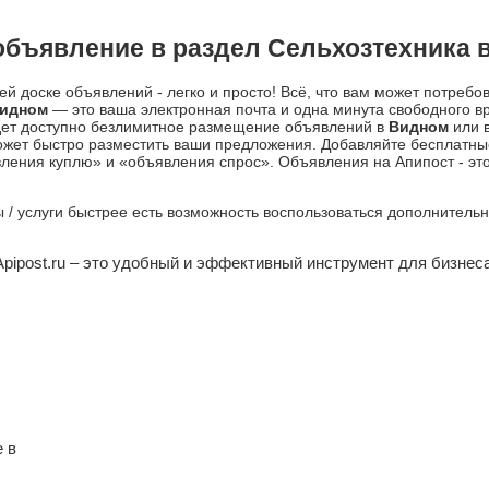
объявление в раздел Сельхозтехника 
й доске объявлений - легко и просто! Всё, что вам может потребо
идном
— это ваша электронная почта и одна минута свободного 
дет доступно безлимитное размещение объявлений в
Видном
или в
жет быстро разместить ваши предложения. Добавляйте бесплатны
ления куплю» и «объявления спрос». Объявления на Апипост - это
ры / услуги быстрее есть возможность воспользоваться дополнител
Apipost.ru – это удобный и эффективный инструмент для бизнеса
 в