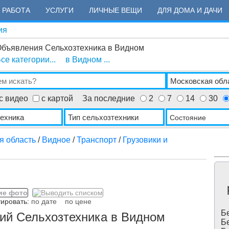
РАБОТА
УСЛУГИ
ЛИЧНЫЕ ВЕЩИ
ДЛЯ ДОМА И ДАЧИ
ия
бъявления Сельхозтехника в Видном
се категории...
в Видном ...
с видео
с картой
За последние
2
7
14
30
Состояние
я область
/
Видное
/
Транспорт
/
Грузовики и
ровать:
по дате
по цене
Бе
ий Сельхозтехника в Видном
Бе