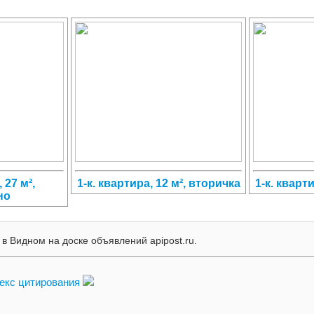
 27 м²,
1-к. квартира, 12 м², вторичка
1-к. кварт
но
в Видном на доске объявлений apipost.ru.