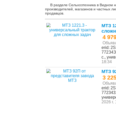
В разделе Сельхозтехника в Видном 
производителей, магазинов и частных ли
продавцов.
МТЗ 1
сложн
4 97
Объяв
erid: 
772З4З
с., уни
18:34
МТЗ 9
3 22
Объяв
erid: 
772343
универ
2026 г.