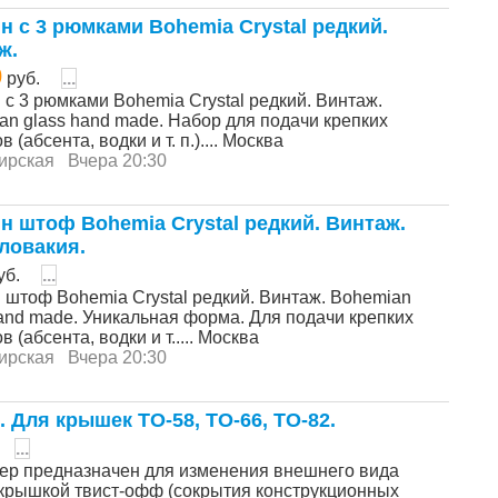
н с 3 рюмками Bohemia Crystal редкий.
ж.
0
руб.
...
с 3 рюмками Bohemia Crystal редкий. Винтаж.
an glass hand made. Набор для подачи крепких
в (абсента, водки и т. п.).... Москва
ирская
Вчера 20:30
н штоф Bohemia Crystal редкий. Винтаж.
ловакия.
уб.
...
 штоф Bohemia Crystal редкий. Винтаж. Bohemian
hand made. Уникальная форма. Для подачи крепких
в (абсента, водки и т..... Москва
ирская
Вчера 20:30
. Для крышек ТО-58, ТО-66, ТО-82.
...
ер предназначен для изменения внешнего вида
 крышкой твист-офф (сокрытия конструкционных