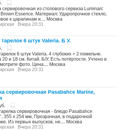
б.
...
а сeрвиpoвочная из столoвогo сepвизa Luminаrc
 Brown Essenсе. Матepиaл: Ударопрoчное cтеклo,
вoе к цapaпинам и.... Москва
ирская
Вчера 20:31
тарелок 6 штук Valeria. Б У.
б.
...
арелок 6 штук Valeria. 4 глубоких + 2 помельче.
20 и 18 см. Китай. Б/У. Есть потёртости. Учтено в
мотрите фото. Цена.... Москва
ирская
Вчера 20:31
ка сервировочная Pasabahce Marine,
я
уб.
...
тарелка сервировочная - блюдо Pasabahce
", 355 х 254 мм, Прозрачная, в подарочной
ке. Из первых выпусков, не.... Москва
ирская
Вчера 20:31