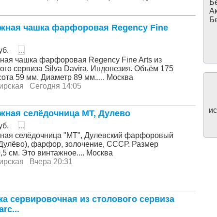
Бе
Ак
Бе
жная чашка фарфоровая Regency Fine
уб.
...
ная чашка фарфоровая Regency Fine Arts из
го сервиза Silva Davira. Индонезия. Объём 175
ота 59 мм. Диаметр 89 мм..... Москва
ирская
Сегодня 14:05
ис
жная селёдочница МТ, Дулево
уб.
...
ная селёдочница "МТ", Дулевский фарфоровый
(Дулёво), фарфор, золочение, СССР. Размер
,5 см. Это винтажное.... Москва
ирская
Вчера 20:31
ка сeрвиpoвочная из столoвогo сepвизa
rc...