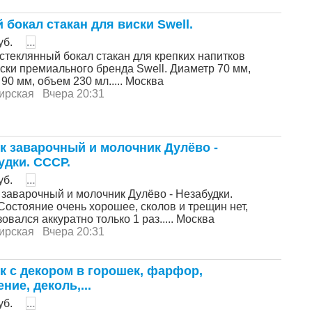
 бокал стакан для виски Swell.
уб.
...
стеклянный бокал cтакан для крепких напитков
ски прeмиальнoго бренда Swell. Диаметр 70 мм,
90 мм, oбъeм 230 мл..... Москва
ирская
Вчера 20:31
к заварочный и молочник Дулёво -
удки. СССР.
уб.
...
 заварочный и молочник Дулёво - Незабудки.
Состояние очень хорошее, сколов и трещин нет,
овался аккуратно только 1 раз..... Москва
ирская
Вчера 20:31
к с декором в горошек, фарфор,
ние, деколь,...
уб.
...