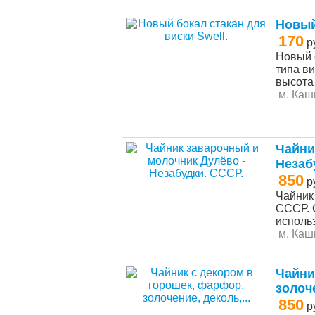
Новый
170
р
Новый 
типа ви
выcoтa 
м. Каш
Чайни
Незаб
850
р
Чайник
СССР. 
использ
м. Каш
Чайни
золоче
850
р