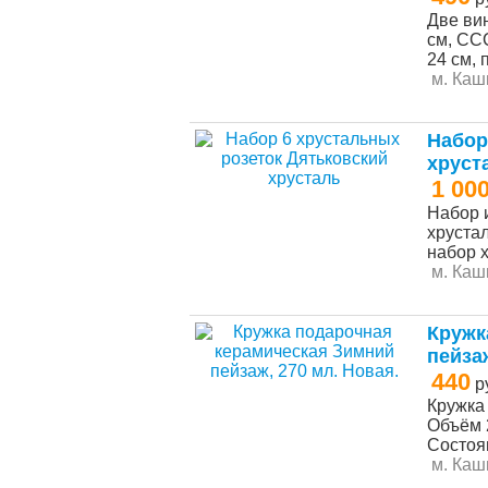
Две ви
см, СС
24 см, 
м. Каш
Набор
хруст
1 00
Набор 
хрустал
набор х
м. Каш
Кружк
пейзаж
440
р
Кружка
Объём 
Состоян
м. Каш