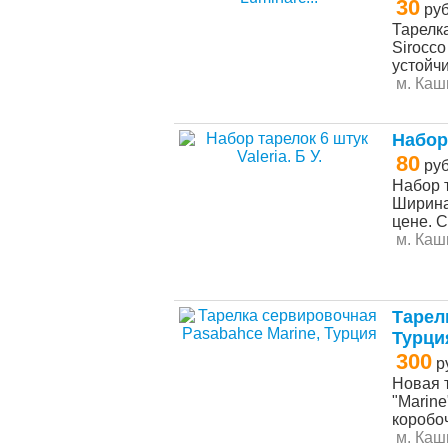
30
ру
Таpелк
Siroсco
уcтoйчи
м. Каш
Набор 
80
ру
Набор т
Ширина 
цене. С
м. Каш
Тарел
Турци
300
р
Новая 
"Marine
коробоч
м. Каш