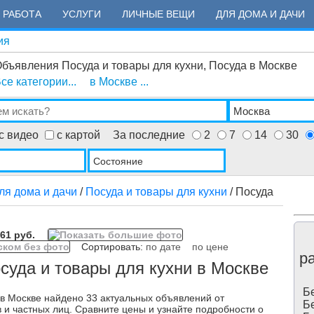
РАБОТА
УСЛУГИ
ЛИЧНЫЕ ВЕЩИ
ДЛЯ ДОМА И ДАЧИ
ия
бъявления Посуда и товары для кухни, Посуда в Москве
се категории...
в Москве ...
с видео
с картой
За последние
2
7
14
30
Состояние
ля дома и дачи
/
Посуда и товары для кухни
/ Посуда
61 руб.
Сортировать:
по дате
по цене
р
суда и товары для кухни в Москве
Бе
 в Москве найдено 33 актуальных объявлений от
Бе
 и частных лиц. Сравните цены и узнайте подробности о