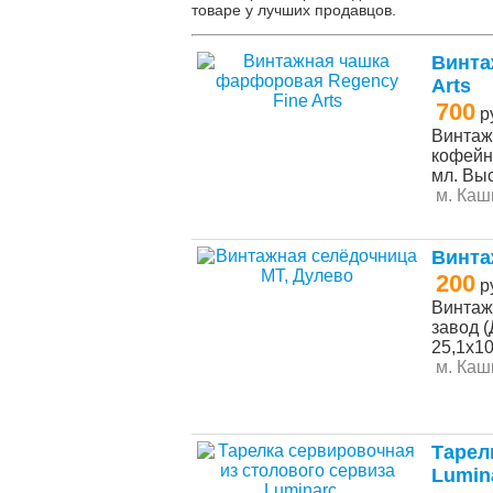
товаре у лучших продавцов.
Винта
Arts
700
р
Винтаж
кофейно
мл. Выс
м. Каш
Винта
200
р
Винтаж
завод 
25,1х10
м. Каш
Таpел
Luminа