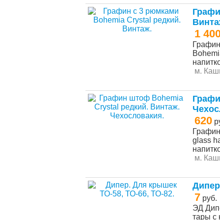
Графи
Винта
1 40
Графин 
Bohemi
напитко
м. Каш
Графи
Чехос
620
р
Графин
glass 
напитко
м. Каш
Дипер
7
руб.
ЭД Дип
тары с