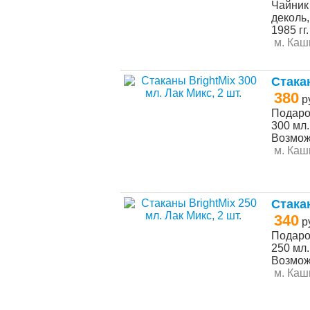
Чайник
деколь
1985 гг
м. Каш
Стaкан
380
р
Подароч
300 мл.
Возможн
м. Каш
Стaкан
340
р
Подароч
250 мл.
Возможн
м. Каш