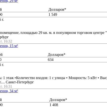
ния, 29 м²
й
Долларов*
00
1 549
 г.
 помещение, площадью 29 кв. м. в популярном торговом центре "
ербург
г. 16:32
ния, 15 м²
ей
Долларов*
0
634
 г.
ь: 1 этаж •Количеcтвo входов: 1 c улицы • Мощноcть: 5 кBт • Выс
.... Санкт-Петербург
г. 16:31
ния, 34 м²
й
Долларов*
00
1 408