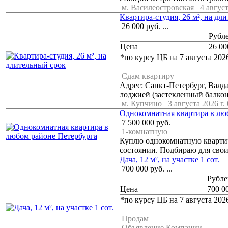
м. Василеостровская
4 август
Квартира-студия, 26 м², на дл
26 000
руб.
...
Рубл
Цена
26 00
*по курсу ЦБ на 7 августа 2026
Сдам квартиру
Адрес: Санкт-Петербург, Валдай
лоджией (застекленный балкон)
м. Купчино
3 августа 2026 г.
Однокомнатная квартира в лю
7 500 000
руб.
1-комнатную
Куплю однокомнатную квартир
состоянии. Подбираю для свои
Дача, 12 м², на участке 1 сот.
700 000
руб.
...
Рубле
Цена
700 0
*по курсу ЦБ на 7 августа 2026
Продам
Объявление Компании