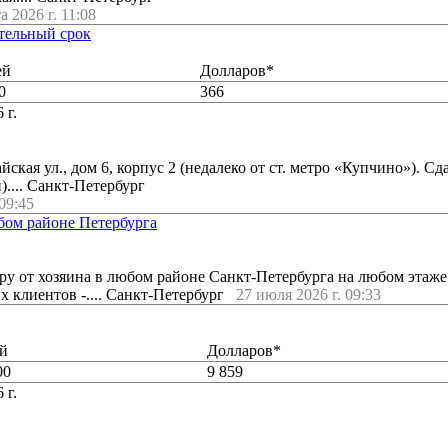
а 2026 г. 11:08
ительный срок
ей
Долларов*
0
366
 г.
ская ул., дом 6, корпус 2 (недалеко от ст. метро «Купчино»). Сда
.... Санкт-Петербург
 09:45
бом районе Петербурга
у от хозяина в любом районе Санкт-Петербурга на любом этаже
х клиентов -.... Санкт-Петербург
27 июля 2026 г. 09:33
й
Долларов*
00
9 859
 г.