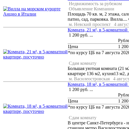
Недвижимость за рубежом
Объявление Компании
Площадь 70 кв. м, 2 этажа, са
патио, сад, парковка. Вилла...
м. Невский проспект
4 авгус
Комната, 21 м², в 5-комнатной
1 200
руб.
...
Рубл
Цена
1 200
*по курсу ЦБ на 7 августа 2026
Сдам комнату
Большая уютная комната (21 м
квартире 136 м2, кухня13 м2, д
м. Василеостровская
4 август
Комната, 18 м², в 5-комнатной
1 200
руб.
...
Рубл
Цена
1 200
*по курсу ЦБ на 7 августа 2026
Сдам комнату
В центре Санкт-Петербурга - н
станции метро Василеостровска