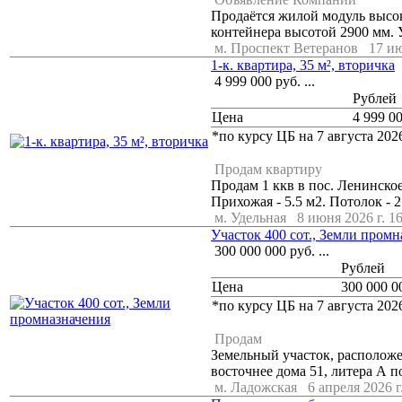
Продаётся жилой модуль высок
контейнера высотой 2900 мм. У
м. Проспект Ветеранов
17 ию
1-к. квартира, 35 м², вторичка
4 999 000
руб.
...
Рублей
Цена
4 999 0
*по курсу ЦБ на 7 августа 2026
Продам квартиру
Продам 1 ккв в пос. Ленинское,
Прихожая - 5.5 м2. Потолок - 2
м. Удельная
8 июня 2026 г. 1
Участок 400 сот., Земли промн
300 000 000
руб.
...
Рублей
Цена
300 000 0
*по курсу ЦБ на 7 августа 2026
Продам
Земельный участок, расположен
восточнее дома 51, литера А по
м. Ладожская
6 апреля 2026 г