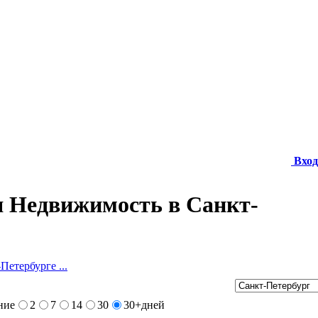
Вход
 Недвижимость в Санкт-
Петербурге ...
ние
2
7
14
30
30+
дней