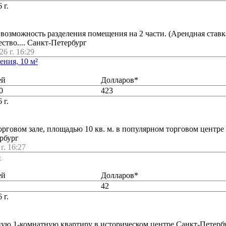
 г.
 возможность разделения помещения на 2 части. (Арендная ставка
ество.... Санкт-Петербург
6 г. 16:29
ния, 10 м²
ей
Долларов*
0
423
 г.
орговом зале, площадью 10 кв. м. в популярном торговом центре 
ербург
г. 16:27
о
ей
Долларов*
42
 г.
ую 1-комнатную квартиру в историческом центре Санкт-Петерб