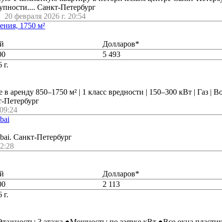
упности.... Санкт-Петербург
20 февраля 2026 г. 20:54
ния, 1750 м²
й
Долларов*
00
5 493
 г.
 аренду 850–1750 м² | 1 класс вредности | 150–300 кВт | Газ | Во
т-Петербург
 09:24
bai
ubai. Санкт-Петербург
22:28
й
Долларов*
00
2 113
 г.
Этажность: 3 этажа ●Мощность: по заявке кВт ●Все окна пласти