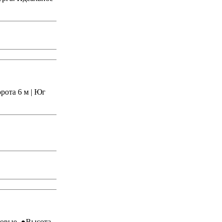
рота 6 м | Юг
ковые. ●Высота