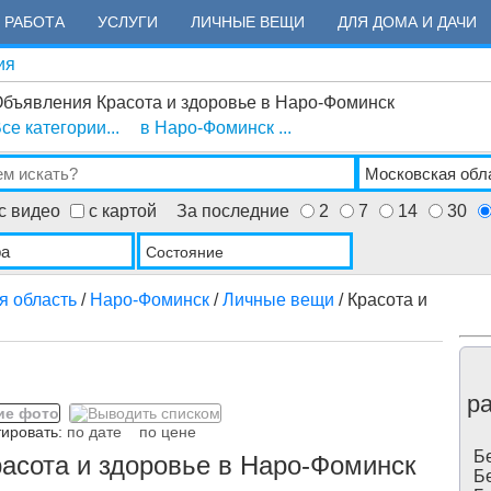
РАБОТА
УСЛУГИ
ЛИЧНЫЕ ВЕЩИ
ДЛЯ ДОМА И ДАЧИ
ия
бъявления Красота и здоровье в Наро-Фоминск
се категории...
в Наро-Фоминск ...
с видео
с картой
За последние
2
7
14
30
Состояние
я область
/
Наро-Фоминск
/
Личные вещи
/ Красота и
ра
ровать:
по дате
по цене
Бе
асота и здоровье в Наро-Фоминск
Бе