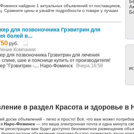
Бе
-Фоминск найдено 1 актуальных объявлений от поставщиков,
Ак
ц. Сравните цены и узнайте подробности о товаре у лучших
Бе
жер для позвоночника Грэвитрин для
я болей в...
750
руб.
...
ление Компании
ер для позвоночника Грэвитрин для лечения
 спине, шее и пояснице купить от производителя!
ер "Грэвитрин -.... Наро-Фоминск
Вчера 16:58
ис
ление в раздел Красота и здоровье в
й доске объявлений - легко и просто! Всё, что вам может потребо
 в
Наро-Фоминск
— это ваша электронная почта и одна минута св
ле регистрации вам будет доступно безлимитное размещение объ
ая форма подачи объявления поможет быстро разместить ваши пре