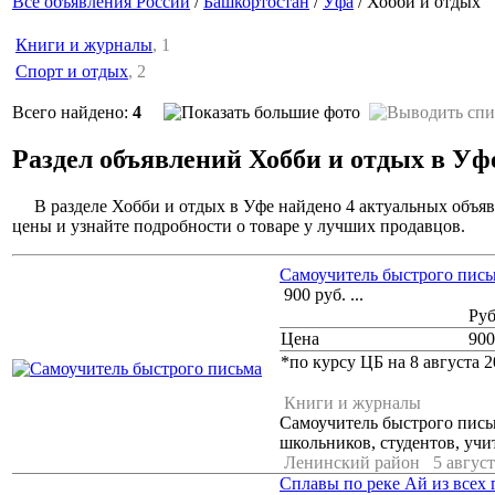
Все объявления России
/
Башкортостан
/
Уфа
/ Хобби и отдых
Книги и журналы
, 1
Спорт и отдых
, 2
Всего найдено:
4
Раздел объявлений Хобби и отдых в Уф
В разделе Хобби и отдых в Уфе найдено 4 актуальных объя
цены и узнайте подробности о товаре у лучших продавцов.
Самоучитель быстрого пись
900
руб.
...
Ру
Цена
900
*по курсу ЦБ на 8 августа 2
Книги и журналы
Самоучитель быстрого пись
школьников, студентов, учит
Ленинский район
5 август
Сплавы по реке Ай из всех 