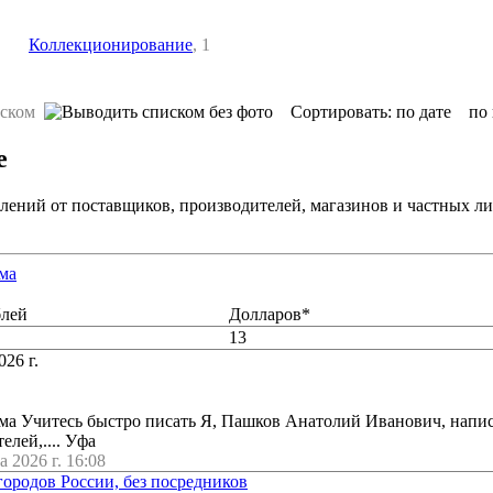
Коллекционирование
, 1
Сортировать:
по дате
по
е
влений от поставщиков, производителей, магазинов и частных л
ма
блей
Долларов*
13
026 г.
ма Учитесь быстро писать Я, Пашков Анатолий Иванович, напис
елей,.... Уфа
а 2026 г. 16:08
городов России, без посредников