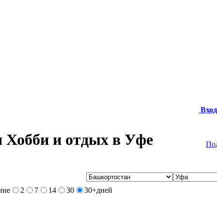
Вход
 Хобби и отдых в Уфе
По
ние
2
7
14
30
30+
дней