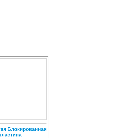
атая Блокированная
пластина