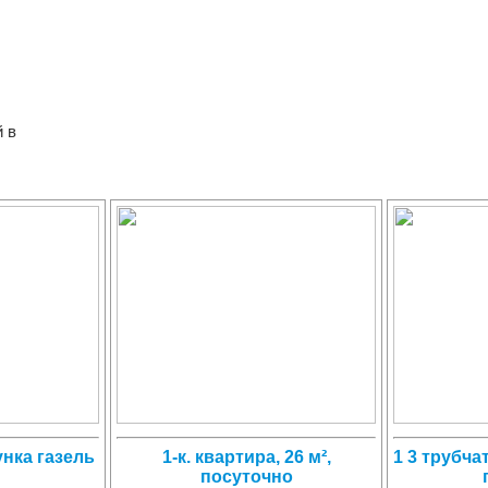
 в
нка газель
1-к. квартира, 26 м²,
1 3 трубч
посуточно