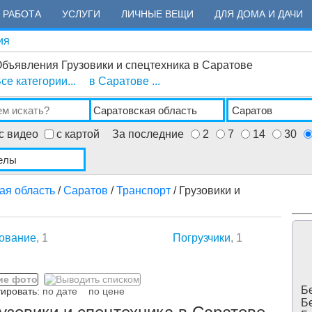
РАБОТА
УСЛУГИ
ЛИЧНЫЕ ВЕЩИ
ДЛЯ ДОМА И ДАЧИ
ия
бъявления Грузовики и спецтехника в Саратове
се категории...
в Саратове ...
с видео
с картой
За последние
2
7
14
30
ая область
/
Саратов
/
Транспорт
/ Грузовики и
дование
, 1
Погрузчики
, 1
Бе
ровать:
по дате
по цене
Бе