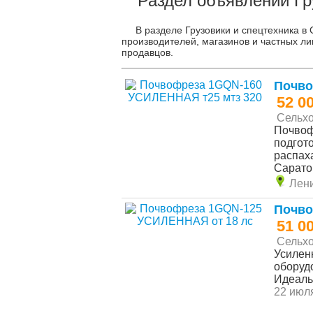
Раздел объявлений Гр
В разделе Грузовики и спецтехника в
производителей, магазинов и частных ли
продавцов.
Почво
52 0
Сельхо
Почвоф
подгот
распаха
Сарато
Лен
Почво
51 0
Сельхо
Усилен
оборуд
Идеаль
22 июля