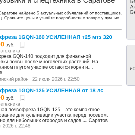
узовики и спецтехника в Саратове
Бе
Ак
Бе
 Саратове найдено 5 актуальных объявлений от поставщиков,
ц. Сравните цены и узнайте подробности о товаре у лучших
фреза 1GQN-160 УСИЛЕННАЯ т25 мтз 320
00
руб.
...
зтехника
реза GQN-140 подходит для финальной
овки почвы после многолетних растений. На
нном плугом участке остаются корни и....
ис
в
инский район
22 июля 2026 г. 22:50
фреза 1GQN-125 УСИЛЕННАЯ от 18 лс
00
руб.
...
зтехника
ная почвофреза 1GQN-125 – это компактное
ование для культивации участка перед посевом.
но для небольших огородов и садов,.... Саратов
 2026 г. 22:48