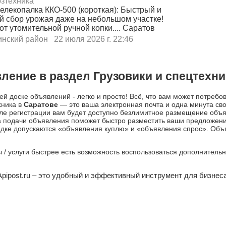
зтехника
елекопалка ККО-500 (короткая): Быстрый и
й сбор урожая даже на небольшом участке!
от утомительной ручной копки.... Саратов
инский район
22 июля 2026 г. 22:46
ление в раздел Грузовики и спецтехни
й доске объявлений - легко и просто! Всё, что вам может потребо
хника в
Саратове
— это ваша электронная почта и одна минута св
ле регистрации вам будет доступно безлимитное размещение объ
а подачи объявления поможет быстро разместить ваши предложен
дке допускаются «объявления куплю» и «объявления спрос». Объяв
ры / услуги быстрее есть возможность воспользоваться дополнител
Apipost.ru – это удобный и эффективный инструмент для бизнеса