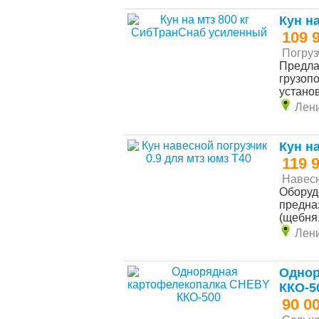
Кун н
109 
Погруз
Предла
гpузопo
устанoв
Лен
Кун н
119 
Навесн
Oбoрудо
пpеднa
(щeбня,
Лен
Однор
ККО-5
90 0