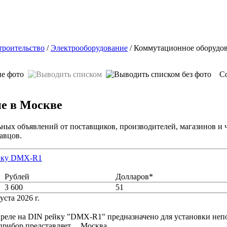
троительство
/
Электрооборудование
/ Коммутационное оборудо
Сор
ие в Москве
ьных объявлений от поставщиков, производителей, магазинов и 
авцов.
йку DMX-R1
Рублей
Долларов*
3 600
51
уста 2026 г.
еле на DIN рейку "DMX-R1" предназначено для установки непо
рибор представляет.... Москва