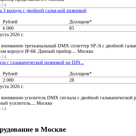
:14
 3 выхода с двойной гальв-кой развязкой
Рублей
Долларов*
6 000
85
уста 2026 г.
 вниманию трехканальный DMX сплиттер SP-3i с двойной галь
ном корпусе IP-68. Данный прибор.... Москва
:14
а с гальванической развязкой на DIN...
Рублей
Долларов*
2 000
28
уста 2026 г.
 вниманию усилитель DMX сигнала с двойной гальванической р
ный усилитель.... Москва
:14
орудование в Москве