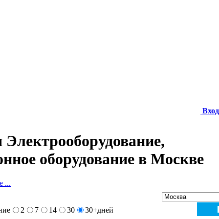
Вход
 Электрооборудование,
нное оборудование в Москве
 ...
ние
2
7
14
30
30+
дней