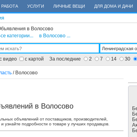
РАБОТА
УСЛУГИ
ЛИЧНЫЕ ВЕЩИ
ДЛЯ ДОМА И ДАЧИ
ия
бъявления в Волосово
се категории...
в Волосово ...
с видео
с картой
За последние
2
7
14
30
ласть
/ Волосово
бъявлений в Волосово
Бе
Бе
альных объявлений от поставщиков, производителей,
Бе
 и узнайте подробности о товаре у лучших продавцов.
Ак
Бе