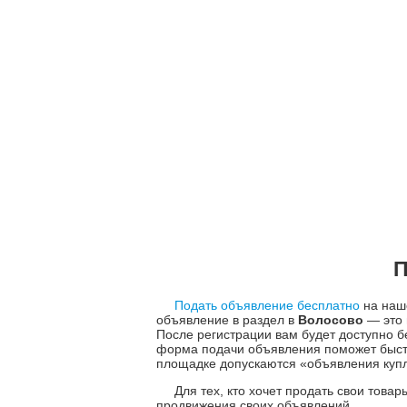
П
Подать объявление бесплатно
на наше
объявление в раздел в
Волосово
— это 
После регистрации вам будет доступно
форма подачи объявления поможет быстр
площадке допускаются «объявления куплю
Для тех, кто хочет продать свои това
продвижения своих объявлений.