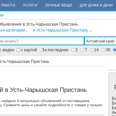
РАБОТА
УСЛУГИ
ЛИЧНЫЕ ВЕЩИ
ДЛЯ ДОМА И ДАЧИ
ия
бъявления в Усть-Чарышская Пристань
се категории...
в Усть-Чарышская Пристань ...
с видео
с картой
За последние
2
7
14
30
Усть-Чарышская Пристань
й в Усть-Чарышская Пристань
Бе
 найдено 0 актуальных объявлений от поставщиков,
Бе
ц. Сравните цены и узнайте подробности о товаре у лучших
Бе
Ак