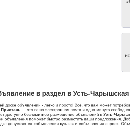
Бе
ис
бъявление в раздел в Усть-Чарышская
й доске объявлений - легко и просто! Всё, что вам может потребо
 Пристань
— это ваша электронная почта и одна минута свободно
дет доступно безлимитное размещение объявлений в
Усть-Чарышс
чи объявления поможет быстро разместить ваши предложения. До
дке допускаются «объявления куплю» и «объявления спрос». Объяв